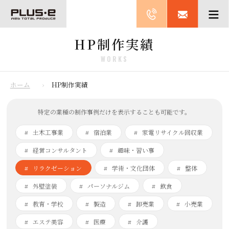
HP制作実績
WORKS
ホーム
HP制作実績
特定の業種の制作事例だけを表示することも可能です。
土木工事業
宿泊業
家電リサイクル回収業
経営コンサルタント
趣味・習い事
リラクゼーション
学術・文化団体
整体
外壁塗装
パーソナルジム
飲食
教育・学校
製造
卸売業
小売業
エステ美容
医療
介護