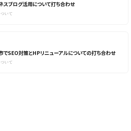
ネスブログ活用について打ち合わせ
について
市でSEO対策とHPリニューアルについての打ち合わせ
について
トップページ
名刺やパンフレットなどの
HP制作について
-
その他販促