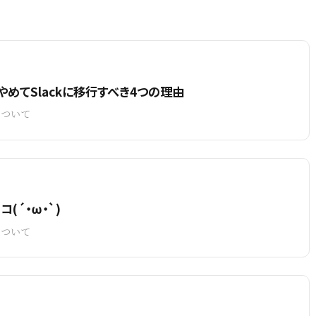
やめてSlackに移行すべき4つの理由
について
(´・ω・`)
について