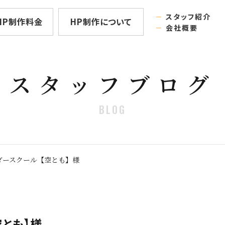
－
スタッフ紹介
HP制作料金
HP制作について
－
会社概要
スタッフブログ
BLOG
ダースクール【空とも】様
とも】様