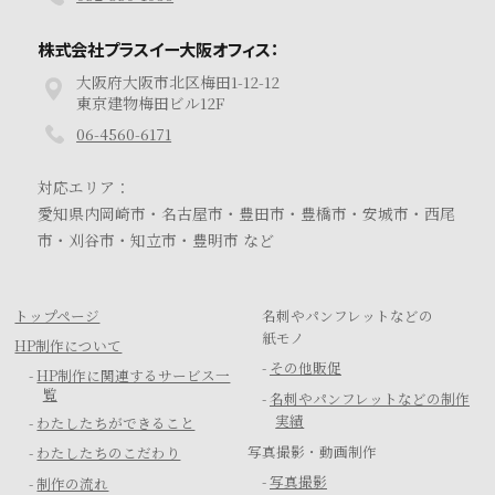
株式会社プラスイー大阪オフィス：
大阪府大阪市北区梅田1-12-12
東京建物梅田ビル12F
06-4560-6171
対応エリア：
愛知県内岡崎市・名古屋市・豊田市・豊橋市・安城市・西尾
市・刈谷市・知立市・豊明市 など
トップページ
名刺やパンフレットなどの
紙モノ
HP制作について
-
その他販促
-
HP制作に関連するサービス一
覧
-
名刺やパンフレットなどの制作
実績
-
わたしたちができること
写真撮影・動画制作
-
わたしたちのこだわり
-
写真撮影
-
制作の流れ