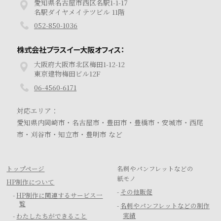
愛知県名古屋市西区名駅1-1-17
名駅ダイヤメイテツビル 11階
052-850-1036
株式会社プラスイー大阪オフィス：
大阪府大阪市北区梅田1-12-12
東京建物梅田ビル12F
06-4560-6171
対応エリア：
愛知県内岡崎市・名古屋市・豊田市・豊橋市・安城市・西尾
市・刈谷市・知立市・豊明市 など
トップページ
名刺やパンフレットなどの
紙モノ
HP制作について
-
その他販促
-
HP制作に関連するサービス一
覧
-
名刺やパンフレットなどの制作
実績
-
わたしたちができること