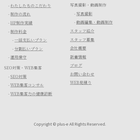
写真撮影・動画制作
-
わたしたちのこだわり
-
写真撮影
-
制作の流れ
-
動画編集・動画制作
-
HP制作実績
スタッフ紹介
-
制作料金
スタッフ募集
-
一括支払いプラン
会社概要
-
分割払いプラン
新着情報
-
運用保守
ブログ
SEO対策・WEB集客
お問い合わせ
-
SEO対策
WEB見積り
-
WEB集客コンサル
-
WEB集客力の健康診断
Copyright © plus-e All Rights Reserved.