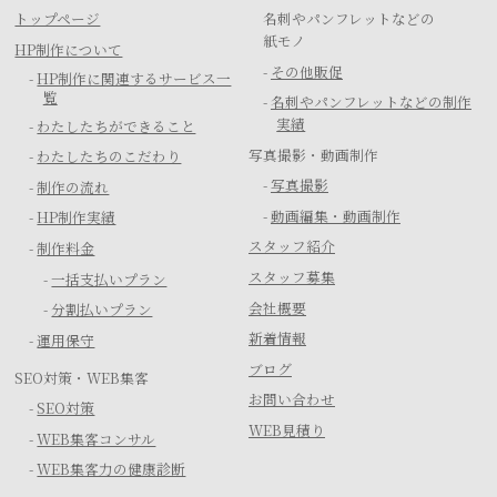
トップページ
名刺やパンフレットなどの
紙モノ
HP制作について
-
その他販促
-
HP制作に関連するサービス一
覧
-
名刺やパンフレットなどの制作
実績
-
わたしたちができること
写真撮影・動画制作
-
わたしたちのこだわり
-
写真撮影
-
制作の流れ
-
動画編集・動画制作
-
HP制作実績
スタッフ紹介
-
制作料金
スタッフ募集
-
一括支払いプラン
会社概要
-
分割払いプラン
新着情報
-
運用保守
ブログ
SEO対策・WEB集客
お問い合わせ
-
SEO対策
WEB見積り
-
WEB集客コンサル
-
WEB集客力の健康診断