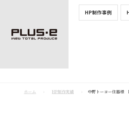
HP制作事例
ホーム
HP制作実績
中野トーヨー住器様 