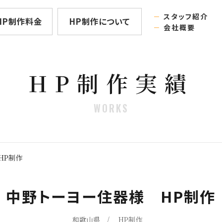
－
スタッフ紹介
HP制作料金
HP制作について
－
会社概要
HP制作実績
WORKS
HP制作
中野トーヨー住器様 HP制作
和歌山県
HP制作