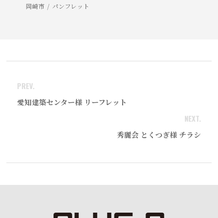
岡崎市
パンフレット
PREV.
愛知建築センター様 リーフレット
NEXT.
秀麗会 とくつぎ様 チラシ