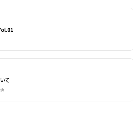
l.01
いて
の他